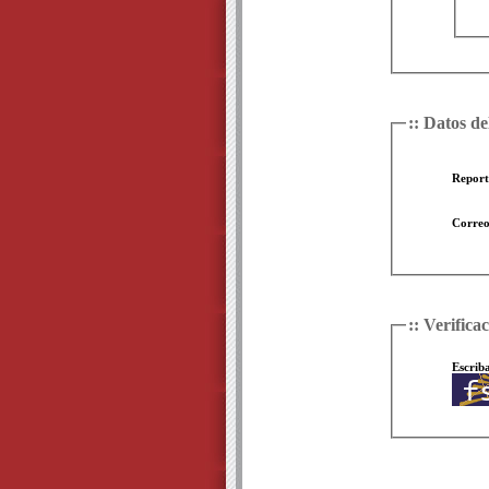
:: Datos de
Report
Correo
:: Verifica
Escriba