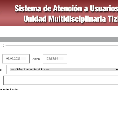
 ::
Hora:
o:
a su incidente: