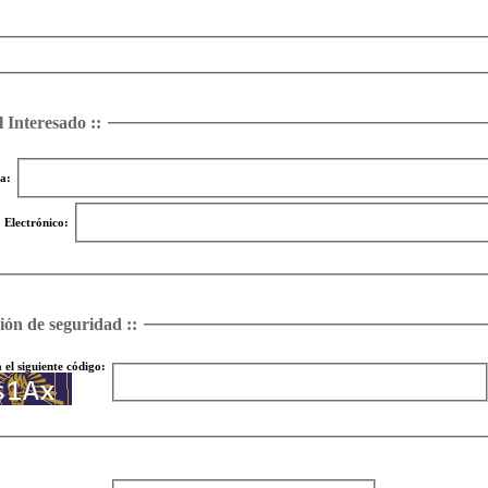
l Interesado ::
a:
 Electrónico:
ción de seguridad ::
 el siguiente código: