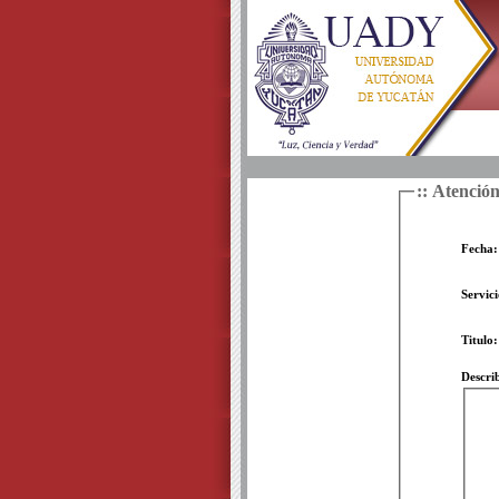
:: Atención
Fecha:
Servici
Titulo:
Describ