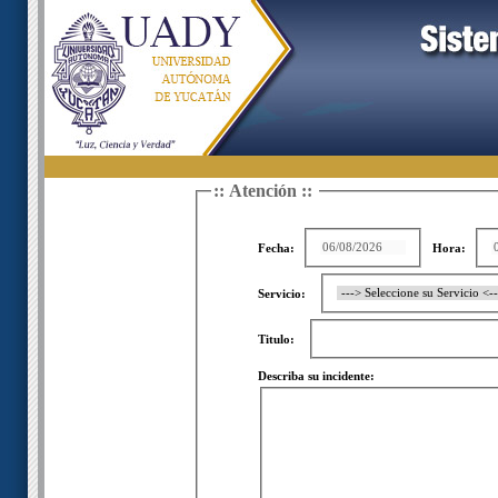
:: Atención ::
Fecha:
Hora:
Servicio:
Titulo:
Describa su incidente: